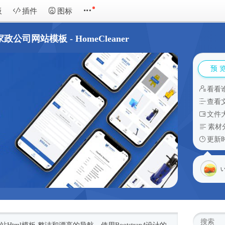
板
插件
图标
家政公司网站模板 - HomeCleaner
预 
看看
查看
文件大
素材
更新时