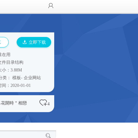
览
立即下载
谁在用
文件目录结构
小：3.88M
分类：
模板
-
企业网站
间：2020-01-01
ぃ花開時＂相戀
4