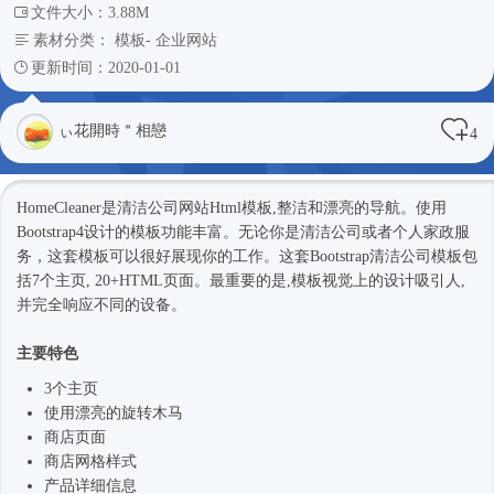
文件大小：3.88M
素材分类：
模板
-
企业网站
更新时间：2020-01-01
ぃ花開時＂相戀
4
HomeCleaner是清洁
公司网站
Html模板
,整洁和漂亮的导航。使用
Bootstrap4
设计的模板功能丰富。无论你是清洁公司或者个人家政服
务，这套模板可以很好展现你的工作。这套Bootstrap清洁公司模板包
括7个主页, 20+HTML页面。最重要的是,模板视觉上的设计吸引人,
并完全响应不同的设备。
主要特色
3个主页
使用漂亮的旋转木马
商店页面
商店网格样式
产品详细信息